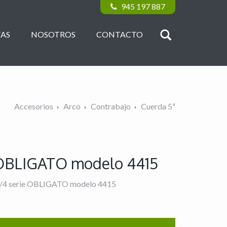
945 197 887
AS
NOSOTROS
CONTACTO
Accesorios
Arco
Contrabajo
Cuerda 5ª
 OBLIGATO modelo 4415
 o 1/4 serie OBLIGATO modelo 4415