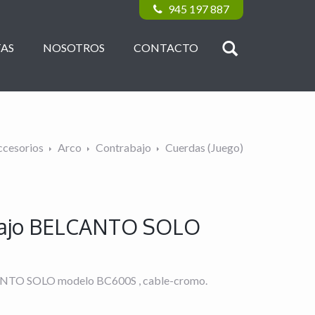
945 197 887
AS
NOSOTROS
CONTACTO
ccesorios
Arco
Contrabajo
Cuerdas (Juego)
abajo BELCANTO SOLO
CANTO SOLO modelo BC600S , cable-cromo.