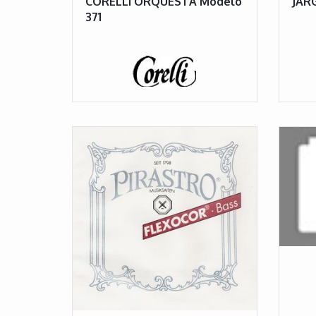
CORELLI ORQUESTA Modelo
JAR
371