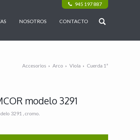
945 197 887
AS
NOSOTROS
CONTACTO
Accesorios
Arco
Viola
Cuerda 1ª
OMCOR modelo 3291
elo 3291 , cromo.