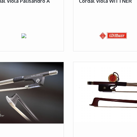
al Viola Palisandro A
Cordal Viola WITTNER