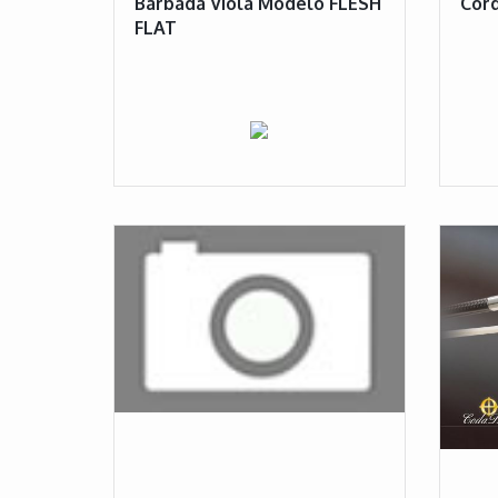
Barbada Viola Modelo FLESH
Cord
FLAT