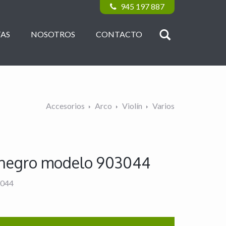
945 197 887
AS
NOSOTROS
CONTACTO
Accesorios
Arco
Violín
Varios
/4 negro modelo 903044
3044