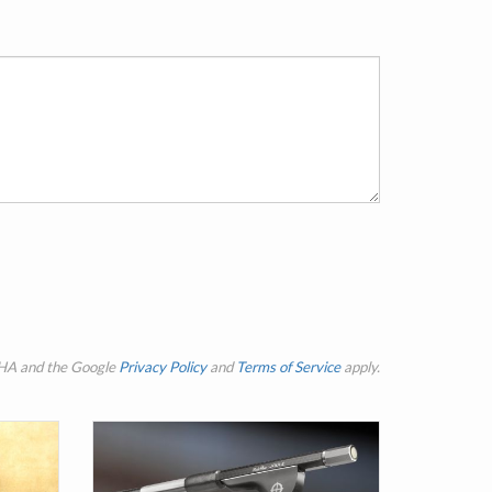
CHA and the Google
Privacy Policy
and
Terms of Service
apply.