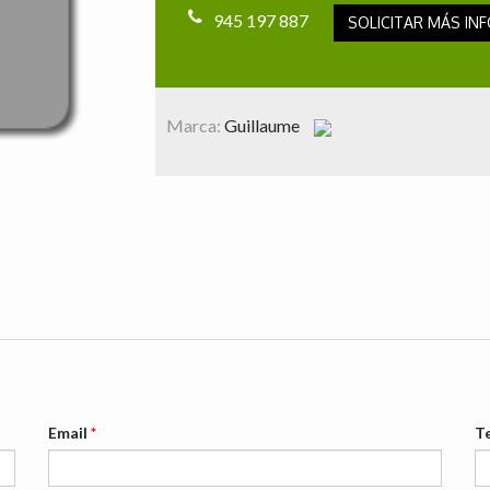
945 197 887
SOLICITAR MÁS INF
Marca:
Guillaume
Email
*
T