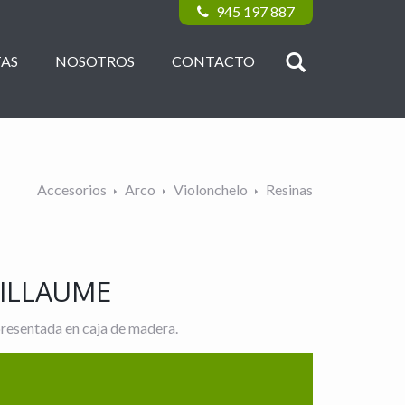
945 197 887
AS
NOSOTROS
CONTACTO
Accesorios
Arco
Violonchelo
Resinas
UILLAUME
esentada en caja de madera.