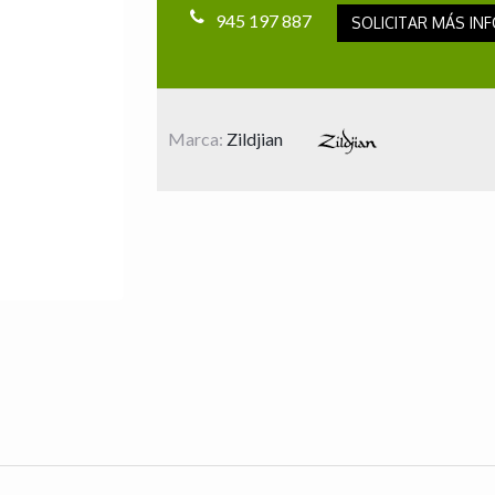
945 197 887
SOLICITAR MÁS INF
Marca:
Zildjian