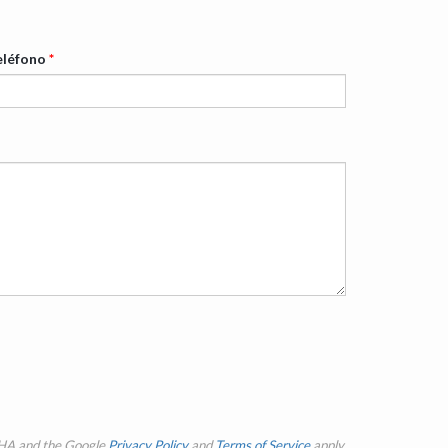
eléfono
*
CHA and the Google
Privacy Policy
and
Terms of Service
apply.