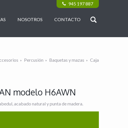
945 197 887
AS
NOSOTROS
CONTACTO
ccesorios
Percusión
Baquetas y mazas
Caja
DJIAN modelo H6AWN
bedul, acabado natural y punta de madera.