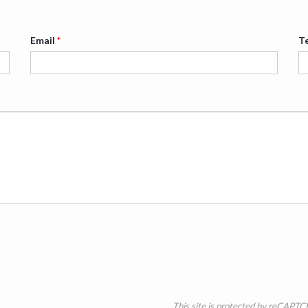
Email
*
T
This site is protected by reCAPT