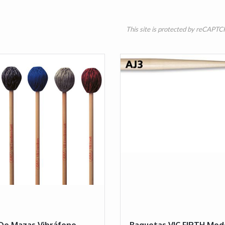
This site is protected by reCAPT
De Mazas Vibráfono
Baquetas VIC FIRTH Mod