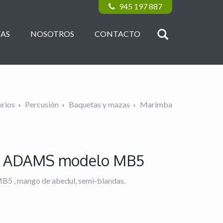
945 197 887
AS
NOSOTROS
CONTACTO
rios
Percusión
Baquetas y mazas
Marimba
a ADAMS modelo MB5
 , mango de abedul, semi-blandas.