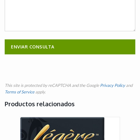
This site is protected by reCAPTCHA and the Google
Privacy Policy
and
Terms of Service
apply.
Productos relacionados