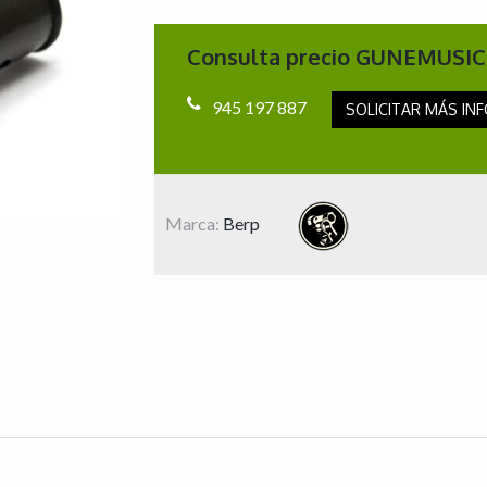
Consulta precio GUNEMUSIC
945 197 887
SOLICITAR MÁS INF
Marca:
Berp