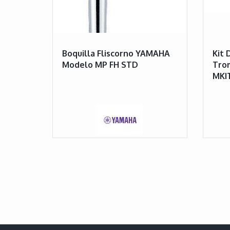
Boquilla Fliscorno YAMAHA
Kit 
Modelo MP FH STD
Tro
MKIT