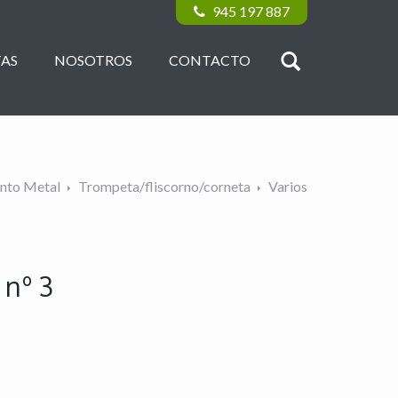
945 197 887
AS
NOSOTROS
CONTACTO
nto Metal
Trompeta/fliscorno/corneta
Varios
 nº 3