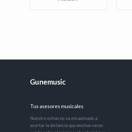
Gunemusic
Tus asesores musicales
Nuestro esfuerzo va encaminado a
acortar la distancia que muchas veces