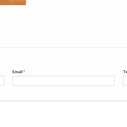
Email
*
T