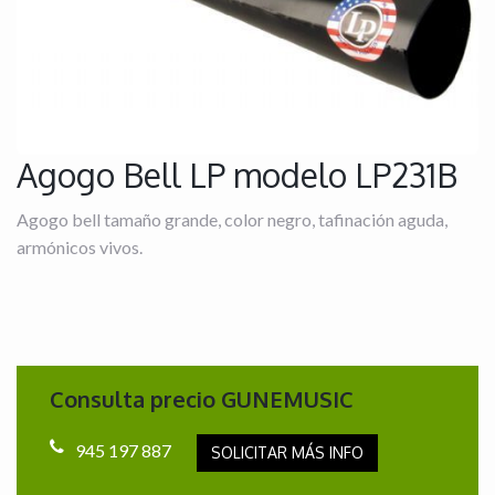
Agogo Bell LP modelo LP231B
Agogo bell tamaño grande, color negro, tafinación aguda,
armónicos vivos.
Consulta precio GUNEMUSIC
945 197 887
SOLICITAR MÁS INFO