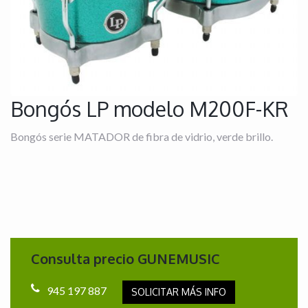
Bongós LP modelo M200F-KR
Bongós serie MATADOR de fibra de vidrio, verde brillo.
Consulta precio GUNEMUSIC
945 197 887
SOLICITAR MÁS INFO