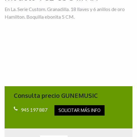
En La. Serie Custom. Granadilla. 18 llaves y 6 anillos de oro
Hamilton. Boquilla ebonita 5 CM.
Consulta precio GUNEMUSIC
945 197 887
SOLICITAR MÁS INFO