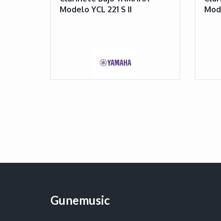
Modelo YCL 221 S II
Mode
Gunemusic