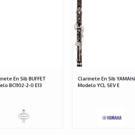
inete En Sib BUFFET
Clarinete En Sib YAMAH
lo BC1102-2-0 E13
Modelo YCL SEV E