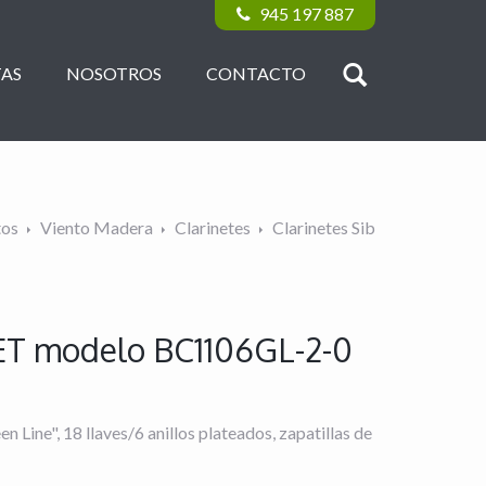
945 197 887
AS
NOSOTROS
CONTACTO
tos
Viento Madera
Clarinetes
Clarinetes Sib
FET modelo BC1106GL-2-0
n Line", 18 llaves/6 anillos plateados, zapatillas de