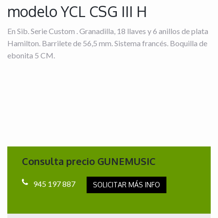
modelo YCL CSG III H
En Sib. Serie Custom . Granadilla, 18 llaves y 6 anillos de plata
Hamilton. Barrilete de 56,5 mm. Sistema francés. Boquilla de
ebonita 5 CM.
Consulta precio GUNEMUSIC
945 197 887
SOLICITAR MÁS INFO