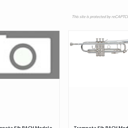
This site is protected by reCAPT
mpeta Sib BACH Modelo
Trompeta Sib BACH Mod