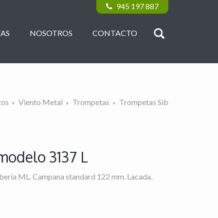
945 197 887
AS
NOSOTROS
CONTACTO
tos
Viento Metal
Trompetas
Trompetas Sib
modelo 3137 L
bería ML. Campana standard 122 mm. Lacada.