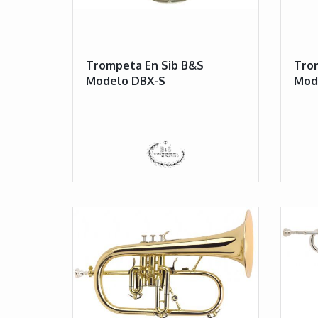
Trompeta En Sib B&S
Trom
Modelo DBX-S
Mode