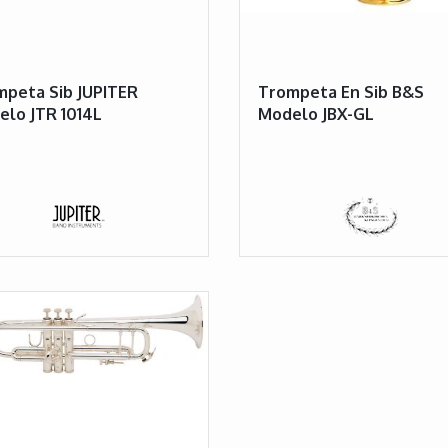
peta Sib JUPITER
Trompeta En Sib B&S
lo JTR 1014L
Modelo JBX-GL