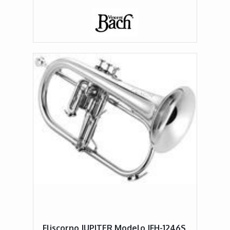
Fliscorno JUPITER Modelo JFH-1246S